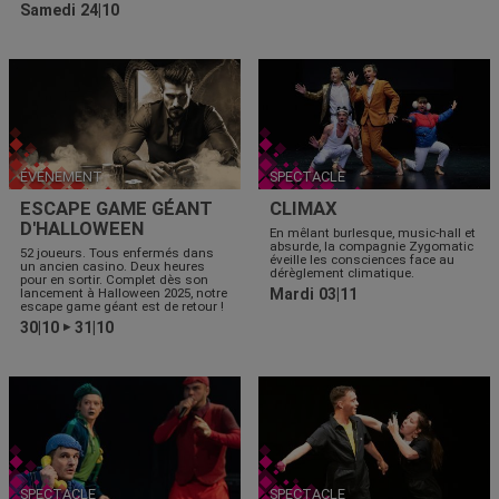
Samedi 24|10
ÉVÉNEMENT
SPECTACLE
ESCAPE GAME GÉANT
CLIMAX
D'HALLOWEEN
En mêlant burlesque, music-hall et
absurde, la compagnie Zygomatic
52 joueurs. Tous enfermés dans
éveille les consciences face au
un ancien casino. Deux heures
dérèglement climatique.
pour en sortir. Complet dès son
lancement à Halloween 2025, notre
Mardi 03|11
escape game géant est de retour !
30|10
31|10
▶
SPECTACLE
SPECTACLE