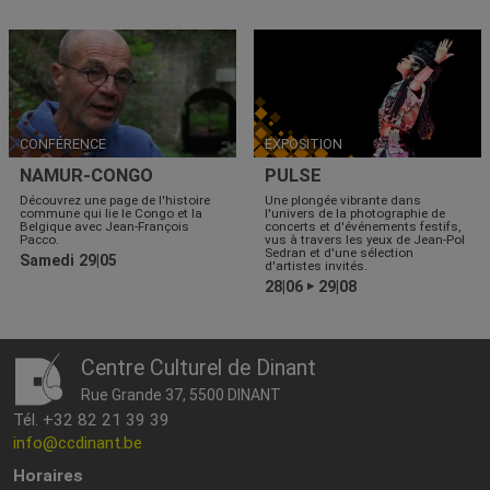
CONFÉRENCE
EXPOSITION
NAMUR-CONGO
PULSE
Découvrez une page de l'histoire
Une plongée vibrante dans
commune qui lie le Congo et la
l'univers de la photographie de
Belgique avec Jean-François
concerts et d'événements festifs,
Pacco.
vus à travers les yeux de Jean-Pol
Sedran et d'une sélection
Samedi 29|05
d'artistes invités.
28|06
29|08
▶
Centre Culturel de Dinant
Rue Grande 37, 5500 DINANT
Tél. +32 82 21 39 39
info@ccdinant.be
Horaires