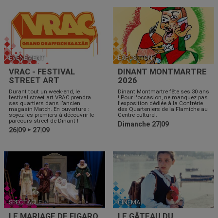
ÉVÉNEMENT
EXPOSITION
VRAC - FESTIVAL
DINANT MONTMARTRE
STREET ART
2026
Durant tout un week-end, le
Dinant Montmartre fête ses 30 ans
festival street art VRAC prendra
! Pour l'occasion, ne manquez pas
ses quartiers dans l’ancien
l'exposition dédiée à la Confrérie
magasin Match. En ouverture :
des Quarteniers de la Flamiche au
soyez les premiers à découvrir le
Centre culturel.
parcours street de Dinant !
Dimanche 27|09
26|09
27|09
▶
SPECTACLE
CINÉMA
LE MARIAGE DE FIGARO
LE GÂTEAU DU