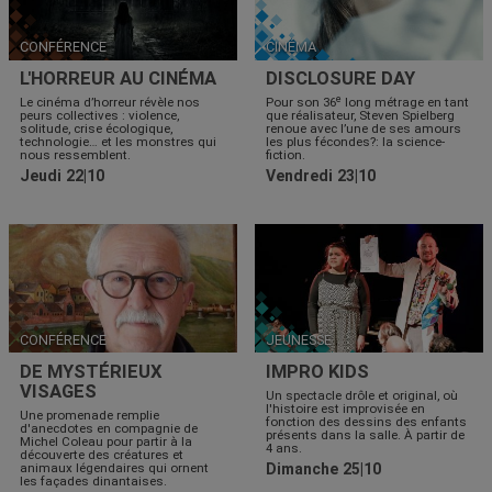
CONFÉRENCE
CINÉMA
L'HORREUR AU CINÉMA
DISCLOSURE DAY
e
Le cinéma d’horreur révèle nos
Pour son 36
long métrage en tant
peurs collectives : violence,
que réalisateur, Steven Spielberg
solitude, crise écologique,
renoue avec l’une de ses amours
technologie… et les monstres qui
les plus fécondes?: la science-
nous ressemblent.
fiction.
Jeudi 22|10
Vendredi 23|10
CONFÉRENCE
JEUNESSE
DE MYSTÉRIEUX
IMPRO KIDS
VISAGES
Un spectacle drôle et original, où
l'histoire est improvisée en
Une promenade remplie
fonction des dessins des enfants
d'anecdotes en compagnie de
présents dans la salle. À partir de
Michel Coleau pour partir à la
4 ans.
découverte des créatures et
animaux légendaires qui ornent
Dimanche 25|10
les façades dinantaises.