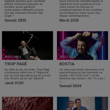
Apprenti pasteur, puis candidat
Sous forme de comédie légère, le
artiste, mystique, passeur de
spectacle nous questionne sur
lumière, avant-gardiste
notre vision de l’amour, le
inclassable, météorite unique...
conditionnement et les modèles
Qui est vraiment Vincent Van
qui la façonne, mais aussi ses
Gogh ?
enjeux contemporains.
Samedi 20|03
Mardi 23|03
SPECTACLE
SPECTACLE
TROP PAGÉ
KOSTIA
Au delà du jeu de mots,
Trop Pagé
Un one-man-show savoureux à la
s'intéresse cette fois à "l'âgisme",
sauce Kostia où les hommes se
car ce n'est pas parce qu'on a trois
disent « Ah! C’est moi ! » et les
fois 20 ans qu'on est "périmé".
femmes leur disent « Ah ! Tu vois !
»...
Jeudi 01|04
Samedi 03|04