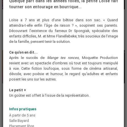
Quelque part dans les années folles, la petite Loïse fait
ATELIER
MUSIQUE
tourner son entourage en bourrique...
INCROYABLE TALENT
SOIRÉE MAROCAINE
2026
AVEC NASHWA
Loïse a 7 ans et plus d’une bêtise dans son sac. « Quand
atteindra-t-elle enfin l’âge de raison ? », soupirent ses parents.
Cet été, le stage Incroyable Talent
Rendez-vous au kiosque pour une
offre une plongée dans l'univers
soirée 100 % marocaine avec un
Découvrant l’existence du fameux Dr Spongiak, spécialiste des
du jazz pour les 6-12 ans.
concert de Nashwa !
enfants difficiles, M. et Mme Flanellebeke, très soucieux de l’image
17|08
21|08
Samedi 22|08
▶
de la famille, pensent tenir la solution.
Ce qu'on en dit...
Après le succès de
Mange tes ronces
, Moquette Production
revient avec un spectacle d’ombres où tout est toujours manipulé
à vue. Cette fiction loufoque, sous forme de cinéma artisanal,
dévoile, avec poésie et humour, le regard qu’adultes et enfants
posent les uns sur les autres.
MUSIQUE
CINÉMA
FESTIVAL ORFERIDIS -
CINÉ PLEIN AIR
Le petit +
AOÛT 2026
SPÉCIAL DISCO
Un goûter est offert à l’issue de la représentation.
Le festival de musique vocale
Pour finir l'été de manière festive,
Orferidis fête ses 10 ans !
laissez-vous porter par la fièvre du
disco avec une initiation à la
27|08
30|08
▶
Infos pratiques
danse suivie de la projection en
plein air du film
Saturday Night
À partir de 5 ans
Fever
.
Salle Bayard
Vendredi 28|08
Placement libre