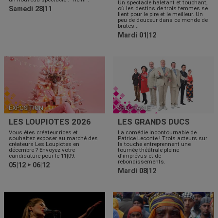
Un spectacle haletant et touchant,
Samedi 28|11
où les destins de trois femmes se
lient pour le pire et le meilleur. Un
peu de douceur dans ce monde de
brutes...
Mardi 01|12
EXPOSITION
SPECTACLE
LES LOUPIOTES 2026
LES GRANDS DUCS
Vous êtes créateur.rices et
La comédie incontournable de
souhaitez exposer au marché des
Patrice Leconte ! Trois acteurs sur
créateurs Les Loupiotes en
la touche entreprennent une
décembre ? Envoyez votre
tournée théâtrale pleine
candidature pour le 11|09.
d'imprévus et de
rebondissements.
05|12
06|12
▶
Mardi 08|12