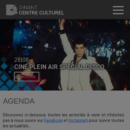
T
28|08
CINÉ PLEIN AIR SPÉCIAL DISCO
Plus d'infos
AGENDA
Découvrez ci-dessous toutes les activités à venir et n'hésitez
pas à nous suivre sur
Facebook
et
Instagram
pour suivre toutes
les actualités...