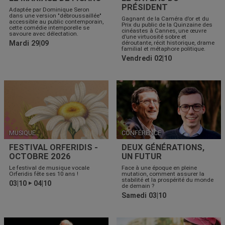
PRÉSIDENT
Adaptée par Dominique Seron
dans une version "débroussaillée"
Gagnant de la Caméra d’or et du
accessible au public contemporain,
Prix du public de la Quinzaine des
cette comédie intemporelle se
cinéastes à Cannes, une œuvre
savoure avec délectation.
d’une virtuosité sobre et
Mardi 29|09
déroutante, récit historique, drame
familial et métaphore politique.
Vendredi 02|10
MUSIQUE
CONFÉRENCE
FESTIVAL ORFERIDIS -
DEUX GÉNÉRATIONS,
OCTOBRE 2026
UN FUTUR
Le festival de musique vocale
Face à une époque en pleine
Orferidis fête ses 10 ans !
mutation, comment assurer la
stabilité et la prospérité du monde
03|10
04|10
▶
de demain ?
Samedi 03|10