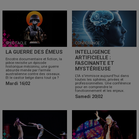
SPECTACLE
CONFÉRENCE
LA GUERRE DES ÉMEUS
INTELLIGENCE
ARTIFICIELLE :
Encotre documentaire et fiction, la
FASCINANTE ET
pièce revisite un épisode
historique méconnu, une guerre
MYSTÉRIEUSE
absurde menée par l’armée
australienne contre des oiseaux.
L'IA s'immisce aujourd'hui dans
Et le castor belge dans tout ça ?
toutes les sphères, privées et
Mardi 16|02
professionnelles. Une conférence
pour en comprendre le
fonctionnement et les enjeux.
Samedi 20|02