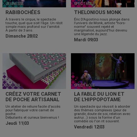
JEUNESSE
SPECTACLE
RABIBOCHÉES
THELONIOUS MONK
À travers le cirque, le spectacle
Éric D’Agostino nous plonge dans
touche, quel que soit l’âge. Un récit
l’univers de Monk, artiste "hors-
simple mais profond sur l'amitié.
norme" souvent rejeté et
À partir de 3 ans.
marginalisé, aujourd'hui devenu
une légende du jazz.
Dimanche 28|02
Mardi 09|03
ATELIER
SPECTACLE
CRÉEZ VOTRE CARNET
LA FABLE DU LION ET
DE POCHE ARTISANAL
DE L'HIPPOPOTAME
Un atelier de reliure facile d'accès
Un spectacle qui réussit à aborder
pour fabriquer votre carnet de
des thèmes complexes (peur de
poche.
grandir, doute de soi, relation avec
Débutants et curieux bienvenus !
autrui...) sous la forme d'un
comédie où l'on rit souvent.
Jeudi 11|03
Vendredi 12|03