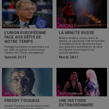
CONFÉRENCE
SPECTACLE
L’UNION EUROPÉENNE
LA MINUTE RUSSE
FACE AUX DÉFIS DE
Mêlant théâtre, cirque, slam et
NOTRE TEMPS
danse, ce spectacle met en lumière
la résilience et la résistance face
Philippe Lamberts se penchera sur
aux pouvoirs autoritaires, et rend
les défis et pistes à suivre pour
un vibrant hommage à nos
l'avenir de l'Union européenne.
grands-parents.
Samedi 21|11
Mardi 24|11
SPECTACLE
SPECTACLE
FREDDY TOUGAUX
UNE HISTOIRE
EXTRAORDINAIRE
Freddy Tougaux est de retour avec
un nouveau spectacle : "Hein!".