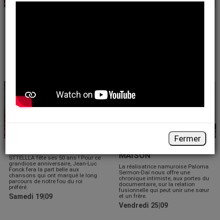
CONFÉRENCE
CINÉMA
L'AGISME
LE CHANT DES FORÊTS
Une conférence pour en savoir
Après
La Panthère des neiges
,
plus sur l'âgisme et comment
Vincent Munier nous invite au
lutter contre ce phénomène de
cœur des forêts des Vosges pour
société intelligemment.
un nouveau documentaire
enchanteur.
Samedi 12|09
17|09
18|09
▶
MUSIQUE
CINÉMA
Fermer
STTELLLA
IL PLEUT DANS LA
MAISON
STTELLLA fête ses 50 ans ! Pour ce
grandiose anniversaire, Jean-Luc
La réalisatrice namuroise Paloma
Fonck fera la part belle aux
Sermon-Daï nous offre une
chansons qui ont marqué le long
chronique intimiste, aux portes du
parcours de notre fou du roi
documentaire, sur la relation
préféré.
fusionnelle qui peut unir une sœur
Samedi 19|09
et un frère.
Vendredi 25|09