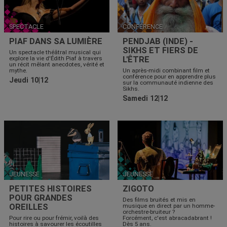
SPECTACLE
CONFÉRENCE
PIAF DANS SA LUMIÈRE
PENDJAB (INDE) -
SIKHS ET FIERS DE
Un spectacle théâtral musical qui
L'ÊTRE
explore la vie d'Édith Piaf à travers
un récit mêlant anecdotes, vérité et
mythe.
Un après-midi combinant film et
conférence pour en apprendre plus
Jeudi 10|12
sur la communauté indienne des
Sikhs.
Samedi 12|12
JEUNESSE
JEUNESSE
PETITES HISTOIRES
ZIGOTO
POUR GRANDES
Des films bruités et mis en
OREILLES
musique en direct par un homme-
orchestre-bruiteur ?
Pour rire ou pour frémir, voilà des
Forcément, c'est abracadabrant !
histoires à savourer les écoutilles
Dès 5 ans.