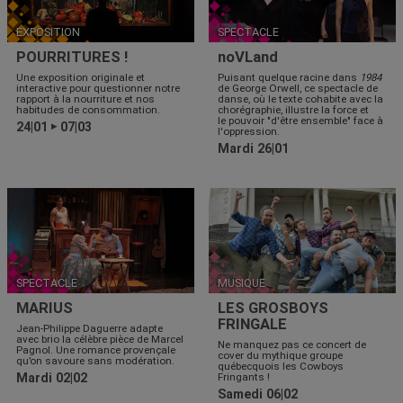
EXPOSITION
SPECTACLE
POURRITURES !
noVLand
Une exposition originale et
Puisant quelque racine dans
1984
interactive pour questionner notre
de George Orwell, ce spectacle de
rapport à la nourriture et nos
danse, où le texte cohabite avec la
habitudes de consommation.
chorégraphie, illustre la force et
le pouvoir "d'être ensemble" face à
24|01
07|03
▶
l'oppression.
Mardi 26|01
SPECTACLE
MUSIQUE
MARIUS
LES GROSBOYS
FRINGALE
Jean-Philippe Daguerre adapte
avec brio la célèbre pièce de Marcel
Ne manquez pas ce concert de
Pagnol. Une romance provençale
cover du mythique groupe
qu’on savoure sans modération.
québecquois les Cowboys
Mardi 02|02
Fringants !
Samedi 06|02