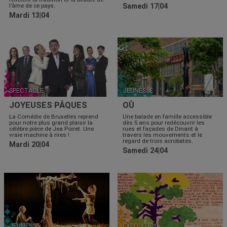
l’âme de ce pays.
Samedi 17|04
Mardi 13|04
SPECTACLE
JEUNESSE
JOYEUSES PÂQUES
OÙ
La Comédie de Bruxelles reprend
Une balade en famille accessible
pour notre plus grand plaisir la
dès 5 ans pour redécouvrir les
célèbre pièce de Jea Poiret. Une
rues et façades de Dinant à
vraie machine à rires !
travers les mouvements et le
regard de trois acrobates.
Mardi 20|04
Samedi 24|04
JEUNESSE
EXPOSITION