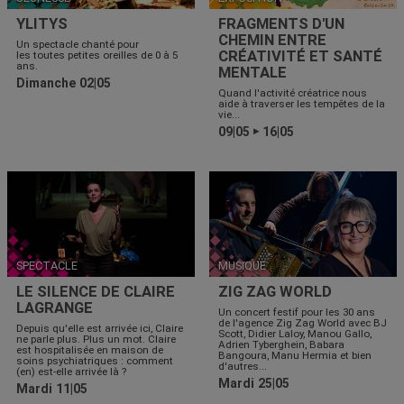
YLITYS
FRAGMENTS D'UN
CHEMIN ENTRE
Un spectacle chanté pour
CRÉATIVITÉ ET SANTÉ
les toutes petites oreilles de 0 à 5
ans.
MENTALE
Dimanche 02|05
Quand l'activité créatrice nous
aide à traverser les tempêtes de la
vie...
09|05
16|05
▶
SPECTACLE
MUSIQUE
LE SILENCE DE CLAIRE
ZIG ZAG WORLD
LAGRANGE
Un concert festif pour les 30 ans
de l'agence Zig Zag World avec BJ
Depuis qu'elle est arrivée ici, Claire
Scott, Didier Laloy, Manou Gallo,
ne parle plus. Plus un mot. Claire
Adrien Tyberghein, Babara
est hospitalisée en maison de
Bangoura, Manu Hermia et bien
soins psychiatriques : comment
d'autres...
(en) est-elle arrivée là ?
Mardi 25|05
Mardi 11|05