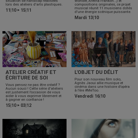
situation de handicap réalisées
Wonder, Aretha Franklin...) et
lors des ateliers d'arts plastiques.
compositions originales, ce projet
musical réunit 11 musiciens dotés
11|10
15|11
▶
d'une énergie scénique puissante.
Mardi 13|10
ATELIER
CINÉMA
ATELIER CRÉATIF ET
L'OBJET DU DÉLIT
ÉCRITURE DE SOI
Pour son nouveau film solo,
Agnès Jaoui allie musique et
Vous pensez ne pas être créatif ?
cinéma dans une histoire d’opéra
Aucun souci ! Cette série d'ateliers
à l’ère #MeToo.
est justement l’occasion de vous
aider à vous exprimer librement et
Vendredi 16|10
à gagner en confiance !
15|10
03|12
▶