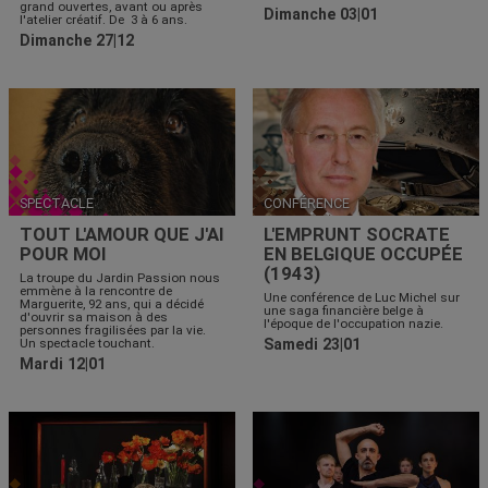
grand ouvertes, avant ou après
Dimanche 03|01
l'atelier créatif. De 3 à 6 ans.
Dimanche 27|12
SPECTACLE
CONFÉRENCE
TOUT L'AMOUR QUE J'AI
L'EMPRUNT SOCRATE
POUR MOI
EN BELGIQUE OCCUPÉE
(1943)
La troupe du Jardin Passion nous
emmène à la rencontre de
Une conférence de Luc Michel sur
Marguerite, 92 ans, qui a décidé
une saga financière belge à
d'ouvrir sa maison à des
l'époque de l'occupation nazie.
personnes fragilisées par la vie.
Un spectacle touchant.
Samedi 23|01
Mardi 12|01