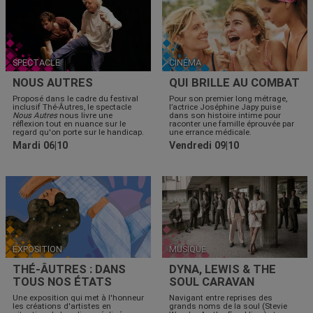
SPECTACLE
CINÉMA
NOUS AUTRES
QUI BRILLE AU COMBAT
Proposé dans le cadre du festival
Pour son premier long métrage,
inclusif Thé-Âutres, le spectacle
l’actrice Joséphine Japy puise
Nous Autres
nous livre une
dans son histoire intime pour
réflexion tout en nuance sur le
raconter une famille éprouvée par
regard qu'on porte sur le handicap.
une errance médicale.
Mardi 06|10
Vendredi 09|10
EXPOSITION
MUSIQUE
THÉ-ÂUTRES : DANS
DYNA, LEWIS & THE
TOUS NOS ÉTATS
SOUL CARAVAN
Une exposition qui met à l'honneur
Navigant entre reprises des
les créations d'artistes en
grands noms de la soul (Stevie