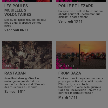
LES POULES
POULE ET LÉZARD
MOUILLÉES
Un spectacle drôle et touchant qui
VOLONTAIRES
aborde pourtant une thématique
difficile: le harcèlement.
Des super-héros trouillards pour
Vendredi 13|11
nous aider à apprivoiser nos
peurs.
Vendredi 06|11
MUSIQUE
SPECTACLE
RASTABAN
FROM GAZA
Avec Rastaban, goûtez à un
Tout en nous interpellant sur notre
mélange unique de folk, de
propre perception du conflit depuis
sonorités tribales et d'éléments
l'Occident, ce spectacle
des musiques du monde.
transforme le vécu de la guerre à
Gaza en une réflexion universelle
Samedi 14|11
sur l’exil, la perte et l’espoir.
Mardi 17|11