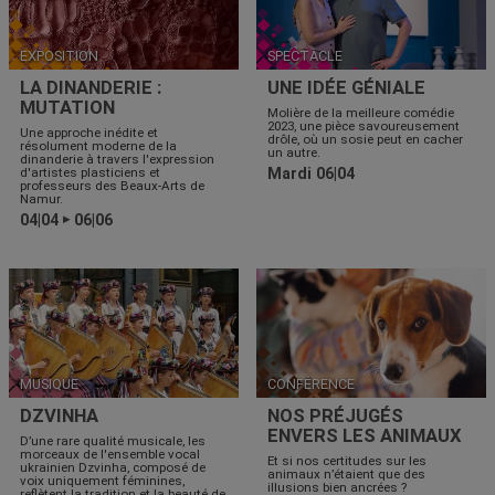
EXPOSITION
SPECTACLE
LA DINANDERIE :
UNE IDÉE GÉNIALE
MUTATION
Molière de la meilleure comédie
2023, une pièce savoureusement
Une approche inédite et
drôle, où un sosie peut en cacher
résolument moderne de la
un autre.
dinanderie à travers l'expression
d'artistes plasticiens et
Mardi 06|04
professeurs des Beaux-Arts de
Namur.
04|04
06|06
▶
MUSIQUE
CONFÉRENCE
DZVINHA
NOS PRÉJUGÉS
ENVERS LES ANIMAUX
D’une rare qualité musicale, les
morceaux de l'ensemble vocal
Et si nos certitudes sur les
ukrainien Dzvinha, composé de
animaux n’étaient que des
voix uniquement féminines,
illusions bien ancrées ?
reflètent la tradition et la beauté de