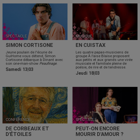
SPECTACLE
MUSIQUE
SIMON CORTISONE
EN CUISTAX
Jeune poulain de l'écurie de
Les quatre papas-musiciens de
GuiHome vous détend, Simon
groupe À l’aise Blaise proposent
Cortisone débarque à Dinant avec
aux petits et aux grands une virée
son one-man-show
Peaufinage
.
musicale et familiale pleine de
poésie, de rire et de tendresse.
Samedi 13|03
Jeudi 18|03
CONFÉRENCE
SPECTACLE
DE CORBEAUX ET
PEUT-ON ENCORE
D'ÉTOILES
MOURIR D'AMOUR ?