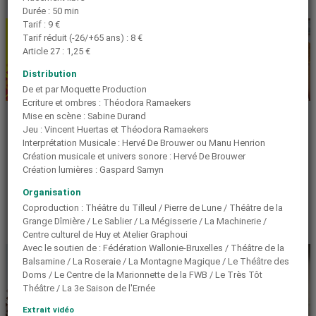
Durée : 50 min
Tarif : 9 €
Tarif réduit (-26/+65 ans) : 8 €
Article 27 : 1,25 €
Distribution
De et par Moquette Production
ÉVÉNEMENT
CINÉMA
Ecriture et ombres : Théodora Ramaekers
SOIRÉE D'OUVERTURE
JUSTE UNE ILLUSION
Mise en scène : Sabine Durand
DE SAISON 26-27
Une comédie sentimentale sur
Jeu : Vincent Huertas et Théodora Ramaekers
cette période de l’enfance où
Venez fêter la rentrée avec
Interprétation Musicale : Hervé De Brouwer ou Manu Henrion
l’espoir de changer le monde
n’était pas « juste une illusion »…
toute l’équipe du Centre
Création musicale et univers sonore : Hervé De Brouwer
culturel : présentation de la
Vendredi 11|09
Création lumières : Gaspard Samyn
saison 26-27 tout en légèreté
et verre de l'amitié musical.
Organisation
Coproduction : Théâtre du Tilleul / Pierre de Lune / Théâtre de la
Vendredi 04|09
Grange Dîmière / Le Sablier / La Mégisserie / La Machinerie /
Centre culturel de Huy et Atelier Graphoui
Avec le soutien de : Fédération Wallonie-Bruxelles / Théâtre de la
Balsamine / La Roseraie / La Montagne Magique / Le Théâtre des
Doms / Le Centre de la Marionnette de la FWB / Le Très Tôt
Théâtre / La 3e Saison de l'Ernée
Extrait vidéo