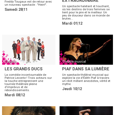
EXTRAORDINAIRE
Freddy Tougaux est de retour avec
un nouveau spectacle : "Hein!".
Un spectacle haletant et touchant,
Samedi 28|11
où les destins de trois femmes se
lient pour le pire et le meilleur. Un
peu de douceur dans ce monde de
brutes...
Mardi 01|12
Théâtre
Théâtre musical
LES GRANDS DUCS
PIAF DANS SA LUMIÈRE
La comédie incontournable de
Un spectacle théâtral musical qui
Patrice Leconte ! Trois acteurs sur
explore la vie d'Édith Piaf à travers
la touche entreprennent une
un récit mêlant anecdotes, vérité et
tournée théâtrale pleine
mythe.
d'imprévus et de
Jeudi 10|12
rebondissements.
Mardi 08|12