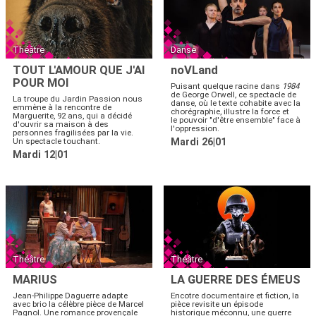
Théâtre
Danse
TOUT L'AMOUR QUE J'AI
noVLand
POUR MOI
Puisant quelque racine dans
1984
de George Orwell, ce spectacle de
La troupe du Jardin Passion nous
danse, où le texte cohabite avec la
emmène à la rencontre de
chorégraphie, illustre la force et
Marguerite, 92 ans, qui a décidé
le pouvoir "d'être ensemble" face à
d'ouvrir sa maison à des
l'oppression.
personnes fragilisées par la vie.
Un spectacle touchant.
Mardi 26|01
Mardi 12|01
Théâtre
Théâtre
MARIUS
LA GUERRE DES ÉMEUS
Jean-Philippe Daguerre adapte
Encotre documentaire et fiction, la
avec brio la célèbre pièce de Marcel
pièce revisite un épisode
Pagnol. Une romance provençale
historique méconnu, une guerre