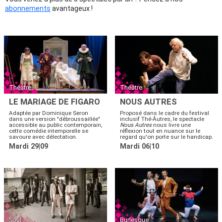
abonnements
avantageux !
Théâtre
Théâtre
LE MARIAGE DE FIGARO
NOUS AUTRES
Adaptée par Dominique Seron
Proposé dans le cadre du festival
dans une version "débroussaillée"
inclusif Thé-Âutres, le spectacle
accessible au public contemporain,
Nous Autres
nous livre une
cette comédie intemporelle se
réflexion tout en nuance sur le
savoure avec délectation.
regard qu'on porte sur le handicap.
Mardi 29|09
Mardi 06|10
Soul
Burlesque