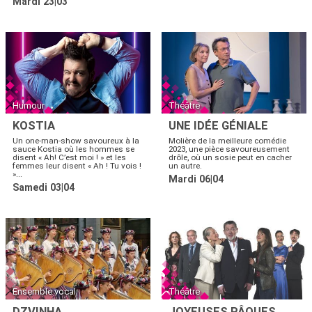
Mardi 23|03
Humour
Théâtre
KOSTIA
UNE IDÉE GÉNIALE
Un one-man-show savoureux à la
Molière de la meilleure comédie
sauce Kostia où les hommes se
2023, une pièce savoureusement
disent « Ah! C’est moi ! » et les
drôle, où un sosie peut en cacher
femmes leur disent « Ah ! Tu vois !
un autre.
»...
Mardi 06|04
Samedi 03|04
Ensemble vocal
Théâtre
DZVINHA
JOYEUSES PÂQUES