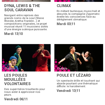
DYNA, LEWIS & THE
CLIMAX
SOUL CARAVAN
En mêlant burlesque, music-hall et
absurde, la compagnie Zygomatic
Navigant entre reprises des
éveille les consciences face au
grands noms de la soul (Stevie
dérèglement climatique.
Wonder, Aretha Franklin...) et
compositions originales, ce projet
Mardi 03|11
musical réunit 11 musiciens dotés
d'une énergie scénique puissante.
Mardi 13|10
Théâtre
Théâtre
LES POULES
POULE ET LÉZARD
MOUILLÉES
Un spectacle drôle et touchant qui
VOLONTAIRES
aborde pourtant une thématique
difficile: le harcèlement.
Des super-héros trouillards pour
Vendredi 13|11
nous aider à apprivoiser nos
peurs.
Vendredi 06|11