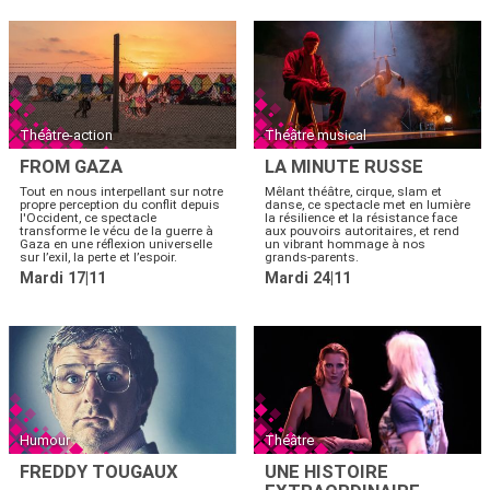
Théâtre-action
Théâtre musical
FROM GAZA
LA MINUTE RUSSE
Tout en nous interpellant sur notre
Mêlant théâtre, cirque, slam et
propre perception du conflit depuis
danse, ce spectacle met en lumière
l'Occident, ce spectacle
la résilience et la résistance face
transforme le vécu de la guerre à
aux pouvoirs autoritaires, et rend
Gaza en une réflexion universelle
un vibrant hommage à nos
sur l’exil, la perte et l’espoir.
grands-parents.
Mardi 17|11
Mardi 24|11
Humour
Théâtre
FREDDY TOUGAUX
UNE HISTOIRE