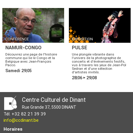
CONFÉRENCE
EXPOSITION
NAMUR-CONGO
PULSE
Découvrez une page de l'histoire
Une plongée vibrante dans
commune qui lie le Congo et la
l'univers de la photographie de
Belgique avec Jean-François
concerts et d'événements festifs,
Pacco.
vus à travers les yeux de Jean-Pol
Sedran et d'une sélection
Samedi 29|05
d'artistes invités.
28|06
29|08
▶
Centre Culturel de Dinant
Rue Grande 37, 5500 DINANT
Tél. +32 82 21 39 39
info@ccdinant.be
Horaires