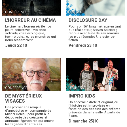
CONFÉRENCE
CINÉMA
L'HORREUR AU CINÉMA
DISCLOSURE DAY
e
Le cinéma d’horreur révèle nos
Pour son 36
long métrage en tant
peurs collectives : violence,
que réalisateur, Steven Spielberg
solitude, crise écologique,
renoue avec l’une de ses amours
technologie… et les monstres qui
les plus fécondes?: la science-
nous ressemblent.
fiction.
Jeudi 22|10
Vendredi 23|10
CONFÉRENCE
JEUNESSE
DE MYSTÉRIEUX
IMPRO KIDS
VISAGES
Un spectacle drôle et original, où
l'histoire est improvisée en
Une promenade remplie
fonction des dessins des enfants
d'anecdotes en compagnie de
présents dans la salle. À partir de
Michel Coleau pour partir à la
4 ans.
découverte des créatures et
animaux légendaires qui ornent
Dimanche 25|10
les façades dinantaises.