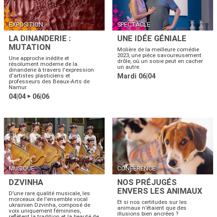
EXPOSITION
SPECTACLE
LA DINANDERIE :
UNE IDÉE GÉNIALE
MUTATION
Molière de la meilleure comédie
2023, une pièce savoureusement
Une approche inédite et
drôle, où un sosie peut en cacher
résolument moderne de la
un autre.
dinanderie à travers l'expression
d'artistes plasticiens et
Mardi 06|04
professeurs des Beaux-Arts de
Namur.
04|04
06|06
▶
MUSIQUE
CONFÉRENCE
DZVINHA
NOS PRÉJUGÉS
ENVERS LES ANIMAUX
D’une rare qualité musicale, les
morceaux de l'ensemble vocal
Et si nos certitudes sur les
ukrainien Dzvinha, composé de
animaux n’étaient que des
voix uniquement féminines,
illusions bien ancrées ?
reflètent la tradition et la beauté de