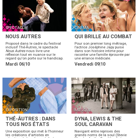
SPECTACLE
CINÉMA
NOUS AUTRES
QUI BRILLE AU COMBAT
Proposé dans le cadre du festival
Pour son premier long métrage,
inclusif Thé-Âutres, le spectacle
l’actrice Joséphine Japy puise
Nous Autres
nous livre une
dans son histoire intime pour
réflexion tout en nuance sur le
raconter une famille éprouvée par
regard qu'on porte sur le handicap.
une errance médicale.
Mardi 06|10
Vendredi 09|10
EXPOSITION
MUSIQUE
THÉ-ÂUTRES : DANS
DYNA, LEWIS & THE
TOUS NOS ÉTATS
SOUL CARAVAN
Une exposition qui met à l'honneur
Navigant entre reprises des
les créations d'artistes en
grands noms de la soul (Stevie