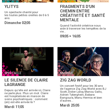
YLITYS
FRAGMENTS D'UN
CHEMIN ENTRE
Un spectacle chanté pour
CRÉATIVITÉ ET SANTÉ
les toutes petites oreilles de 0 à 5
ans.
MENTALE
Dimanche 02|05
Quand l'activité créatrice nous
aide à traverser les tempêtes de la
vie...
09|05
16|05
▶
SPECTACLE
MUSIQUE
LE SILENCE DE CLAIRE
ZIG ZAG WORLD
LAGRANGE
Un concert festif pour les 30 ans
de l'agence Zig Zag World avec BJ
Depuis qu'elle est arrivée ici, Claire
Scott, Didier Laloy, Manou Gallo,
ne parle plus. Plus un mot. Claire
Adrien Tyberghein, Babara
est hospitalisée en maison de
Bangoura, Manu Hermia et bien
soins psychiatriques : comment
d'autres...
(en) est-elle arrivée là ?
Mardi 25|05
Mardi 11|05