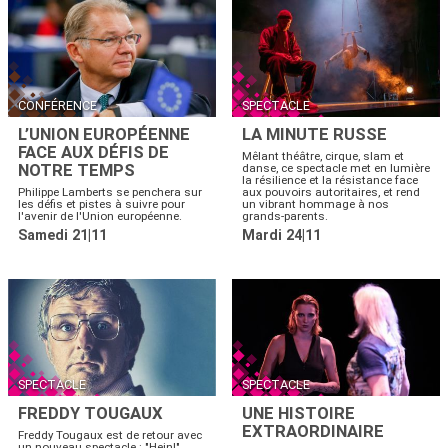
CONFÉRENCE
SPECTACLE
L’UNION EUROPÉENNE
LA MINUTE RUSSE
FACE AUX DÉFIS DE
Mêlant théâtre, cirque, slam et
NOTRE TEMPS
danse, ce spectacle met en lumière
la résilience et la résistance face
Philippe Lamberts se penchera sur
aux pouvoirs autoritaires, et rend
les défis et pistes à suivre pour
un vibrant hommage à nos
l'avenir de l'Union européenne.
grands-parents.
Samedi 21|11
Mardi 24|11
SPECTACLE
SPECTACLE
FREDDY TOUGAUX
UNE HISTOIRE
EXTRAORDINAIRE
Freddy Tougaux est de retour avec
un nouveau spectacle : "Hein!".