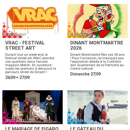
ÉVÉNEMENT
EXPOSITION
VRAC - FESTIVAL
DINANT MONTMARTRE
STREET ART
2026
Durant tout un week-end, le
Dinant Montmartre fête ses 30 ans
festival street art VRAC prendra
! Pour l'occasion, ne manquez pas
ses quartiers dans l’ancien
l'exposition dédiée à la Confrérie
magasin Match. En ouverture :
des Quarteniers de la Flamiche au
soyez les premiers à découvrir le
Centre culturel.
parcours street de Dinant !
Dimanche 27|09
26|09
27|09
▶
SPECTACLE
CINÉMA
LE MARIAGE DE FIGARO
LE GÂTEAU DU