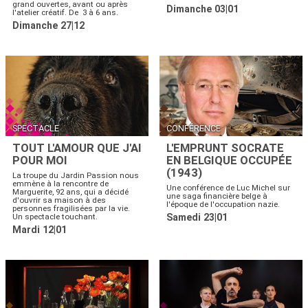
grand ouvertes, avant ou après
Dimanche 03|01
l'atelier créatif. De 3 à 6 ans.
Dimanche 27|12
SPECTACLE
CONFÉRENCE
TOUT L'AMOUR QUE J'AI
L'EMPRUNT SOCRATE
POUR MOI
EN BELGIQUE OCCUPÉE
(1943)
La troupe du Jardin Passion nous
emmène à la rencontre de
Une conférence de Luc Michel sur
Marguerite, 92 ans, qui a décidé
une saga financière belge à
d'ouvrir sa maison à des
l'époque de l'occupation nazie.
personnes fragilisées par la vie.
Un spectacle touchant.
Samedi 23|01
Mardi 12|01