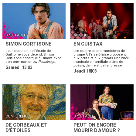
SPECTACLE
MUSIQUE
SIMON CORTISONE
EN CUISTAX
Jeune poulain de l'écurie de
Les quatre papas-musiciens de
GuiHome vous détend, Simon
groupe À l’aise Blaise proposent
Cortisone débarque à Dinant avec
aux petits et aux grands une virée
son one-man-show
Peaufinage
.
musicale et familiale pleine de
poésie, de rire et de tendresse.
Samedi 13|03
Jeudi 18|03
CONFÉRENCE
SPECTACLE
DE CORBEAUX ET
PEUT-ON ENCORE
D'ÉTOILES
MOURIR D'AMOUR ?