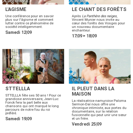
CONFÉRENCE
CINÉMA
L'AGISME
LE CHANT DES FORÊTS
Une conférence pour en savoir
Après
La Panthère des neiges
,
plus sur l'âgisme et comment
Vincent Munier nous invite au
lutter contre ce phénomène de
cœur des forêts des Vosges pour
société intelligemment.
un nouveau documentaire
enchanteur.
Samedi 12|09
17|09
18|09
▶
MUSIQUE
CINÉMA
STTELLLA
IL PLEUT DANS LA
MAISON
STTELLLA fête ses 50 ans ! Pour ce
grandiose anniversaire, Jean-Luc
La réalisatrice namuroise Paloma
Fonck fera la part belle aux
Sermon-Daï nous offre une
chansons qui ont marqué le long
chronique intimiste, aux portes du
parcours de notre fou du roi
documentaire, sur la relation
préféré.
fusionnelle qui peut unir une sœur
Samedi 19|09
et un frère.
Vendredi 25|09