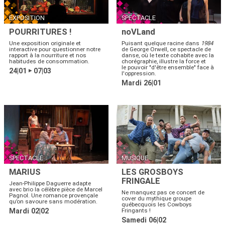
EXPOSITION
SPECTACLE
POURRITURES !
noVLand
Une exposition originale et
Puisant quelque racine dans
1984
interactive pour questionner notre
de George Orwell, ce spectacle de
rapport à la nourriture et nos
danse, où le texte cohabite avec la
habitudes de consommation.
chorégraphie, illustre la force et
le pouvoir "d'être ensemble" face à
24|01
07|03
▶
l'oppression.
Mardi 26|01
SPECTACLE
MUSIQUE
MARIUS
LES GROSBOYS
FRINGALE
Jean-Philippe Daguerre adapte
avec brio la célèbre pièce de Marcel
Ne manquez pas ce concert de
Pagnol. Une romance provençale
cover du mythique groupe
qu’on savoure sans modération.
québecquois les Cowboys
Mardi 02|02
Fringants !
Samedi 06|02