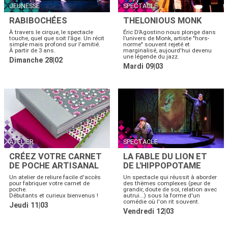
JEUNESSE
SPECTACLE
RABIBOCHÉES
THELONIOUS MONK
À travers le cirque, le spectacle
Éric D’Agostino nous plonge dans
touche, quel que soit l’âge. Un récit
l’univers de Monk, artiste "hors-
simple mais profond sur l'amitié.
norme" souvent rejeté et
À partir de 3 ans.
marginalisé, aujourd'hui devenu
une légende du jazz.
Dimanche 28|02
Mardi 09|03
ATELIER
SPECTACLE
CRÉEZ VOTRE CARNET
LA FABLE DU LION ET
DE POCHE ARTISANAL
DE L'HIPPOPOTAME
Un atelier de reliure facile d'accès
Un spectacle qui réussit à aborder
pour fabriquer votre carnet de
des thèmes complexes (peur de
poche.
grandir, doute de soi, relation avec
Débutants et curieux bienvenus !
autrui...) sous la forme d'un
comédie où l'on rit souvent.
Jeudi 11|03
Vendredi 12|03