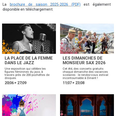
La
brochure de saison 2025-2026 (PDF)
est également
disponible en téléchargement.
EXPOSITION
MUSIQUE
LA PLACE DE LA FEMME
LES DIMANCHES DE
DANS LE JAZZ
MONSIEUR SAX 2026
Une exposition qui célèbre les
Cet été, des concerts gratuits
figures féminines du jazz, à
chaque dimanche des vacances
travers près de 200 pochettes de
scolaires : le rendez-vous estival
disques.
incontournable à Dinant !
20|06
27|09
11|07
23|08
▶
▶