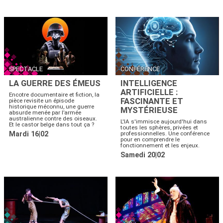
SPECTACLE
CONFÉRENCE
LA GUERRE DES ÉMEUS
INTELLIGENCE
ARTIFICIELLE :
Encotre documentaire et fiction, la
FASCINANTE ET
pièce revisite un épisode
historique méconnu, une guerre
MYSTÉRIEUSE
absurde menée par l’armée
australienne contre des oiseaux.
L'IA s'immisce aujourd'hui dans
Et le castor belge dans tout ça ?
toutes les sphères, privées et
Mardi 16|02
professionnelles. Une conférence
pour en comprendre le
fonctionnement et les enjeux.
Samedi 20|02