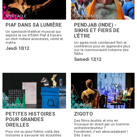
SPECTACLE
CONFÉRENCE
PIAF DANS SA LUMIÈRE
PENDJAB (INDE) -
SIKHS ET FIERS DE
Un spectacle théâtral musical qui
L'ÊTRE
explore la vie d'Édith Piaf à travers
un récit mêlant anecdotes, vérité et
mythe.
Un après-midi combinant film et
conférence pour en apprendre plus
Jeudi 10|12
sur la communauté indienne des
Sikhs.
Samedi 12|12
JEUNESSE
JEUNESSE
PETITES HISTOIRES
ZIGOTO
POUR GRANDES
Des films bruités et mis en
OREILLES
musique en direct par un homme-
orchestre-bruiteur ?
Pour rire ou pour frémir, voilà des
Forcément, c'est abracadabrant !
histoires à savourer les écoutilles
Dès 5 ans.