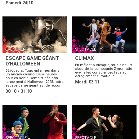
Samedi 24|10
ÉVÉNEMENT
SPECTACLE
ESCAPE GAME GÉANT
CLIMAX
D'HALLOWEEN
En mêlant burlesque, music-hall et
absurde, la compagnie Zygomatic
52 joueurs. Tous enfermés dans
éveille les consciences face au
un ancien casino. Deux heures
dérèglement climatique.
pour en sortir. Complet dès son
lancement à Halloween 2025, notre
Mardi 03|11
escape game géant est de retour !
30|10
31|10
▶
SPECTACLE
SPECTACLE