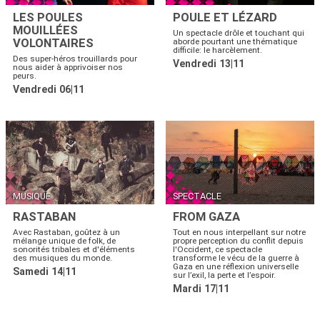
LES POULES
POULE ET LÉZARD
MOUILLÉES
Un spectacle drôle et touchant qui
VOLONTAIRES
aborde pourtant une thématique
difficile: le harcèlement.
Des super-héros trouillards pour
Vendredi 13|11
nous aider à apprivoiser nos
peurs.
Vendredi 06|11
MUSIQUE
SPECTACLE
RASTABAN
FROM GAZA
Avec Rastaban, goûtez à un
Tout en nous interpellant sur notre
mélange unique de folk, de
propre perception du conflit depuis
sonorités tribales et d'éléments
l'Occident, ce spectacle
des musiques du monde.
transforme le vécu de la guerre à
Gaza en une réflexion universelle
Samedi 14|11
sur l’exil, la perte et l’espoir.
Mardi 17|11