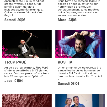
Apprenti pasteur, puis candidat
Sous forme de comédie légère, le
artiste, mystique, passeur de
spectacle nous questionne sur
lumière, avant-gardiste
notre vision de l’amour, le
inclassable, météorite unique...
conditionnement et les modèles
Qui est vraiment Vincent Van
qui la façonne, mais aussi ses
Gogh ?
enjeux contemporains.
Samedi 20|03
Mardi 23|03
SPECTACLE
SPECTACLE
TROP PAGÉ
KOSTIA
Au delà du jeu de mots,
Trop Pagé
Un one-man-show savoureux à la
s'intéresse cette fois à "l'âgisme",
sauce Kostia où les hommes se
car ce n'est pas parce qu'on a trois
disent « Ah! C’est moi ! » et les
fois 20 ans qu'on est "périmé".
femmes leur disent « Ah ! Tu vois !
»...
Jeudi 01|04
Samedi 03|04