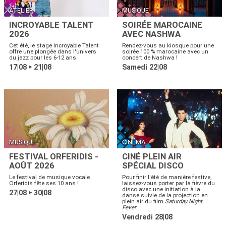
ATELIER
MUSIQUE
INCROYABLE TALENT
SOIRÉE MAROCAINE
2026
AVEC NASHWA
Cet été, le stage Incroyable Talent
Rendez-vous au kiosque pour une
offre une plongée dans l'univers
soirée 100 % marocaine avec un
du jazz pour les 6-12 ans.
concert de Nashwa !
17|08
21|08
Samedi 22|08
▶
MUSIQUE
CINÉMA
FESTIVAL ORFERIDIS -
CINÉ PLEIN AIR
AOÛT 2026
SPÉCIAL DISCO
Le festival de musique vocale
Pour finir l'été de manière festive,
Orferidis fête ses 10 ans !
laissez-vous porter par la fièvre du
disco avec une initiation à la
27|08
30|08
▶
danse suivie de la projection en
plein air du film
Saturday Night
Fever
.
Vendredi 28|08