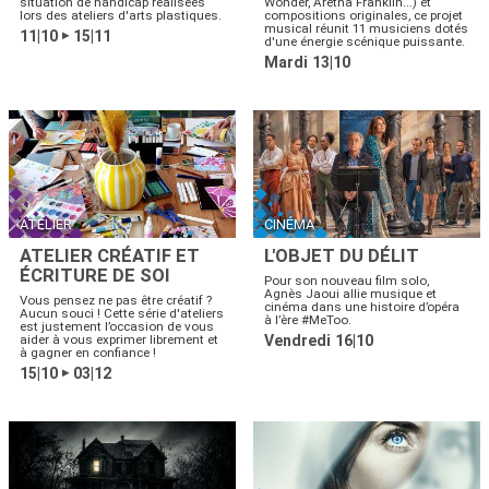
situation de handicap réalisées
Wonder, Aretha Franklin...) et
lors des ateliers d'arts plastiques.
compositions originales, ce projet
musical réunit 11 musiciens dotés
11|10
15|11
▶
d'une énergie scénique puissante.
Mardi 13|10
ATELIER
CINÉMA
ATELIER CRÉATIF ET
L'OBJET DU DÉLIT
ÉCRITURE DE SOI
Pour son nouveau film solo,
Agnès Jaoui allie musique et
Vous pensez ne pas être créatif ?
cinéma dans une histoire d’opéra
Aucun souci ! Cette série d'ateliers
à l’ère #MeToo.
est justement l’occasion de vous
aider à vous exprimer librement et
Vendredi 16|10
à gagner en confiance !
15|10
03|12
▶