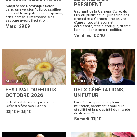
PRÉSIDENT
Adaptée par Dominique Seron
dans une version "débroussaillée"
Gagnant de la Caméra d’or et du
accessible au public contemporain,
Prix du public de la Quinzaine des
cette comédie intemporelle se
cinéastes à Cannes, une œuvre
savoure avec délectation.
d’une virtuosité sobre et
Mardi 29|09
déroutante, récit historique, drame
familial et métaphore politique.
Vendredi 02|10
MUSIQUE
CONFÉRENCE
FESTIVAL ORFERIDIS -
DEUX GÉNÉRATIONS,
OCTOBRE 2026
UN FUTUR
Le festival de musique vocale
Face à une époque en pleine
Orferidis fête ses 10 ans !
mutation, comment assurer la
stabilité et la prospérité du monde
03|10
04|10
▶
de demain ?
Samedi 03|10