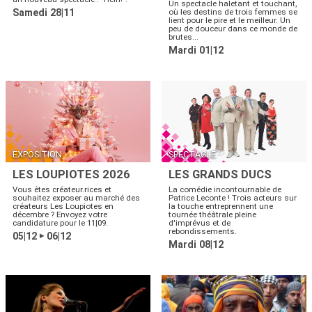
Un spectacle haletant et touchant,
Samedi 28|11
où les destins de trois femmes se
lient pour le pire et le meilleur. Un
peu de douceur dans ce monde de
brutes...
Mardi 01|12
EXPOSITION
SPECTACLE
LES LOUPIOTES 2026
LES GRANDS DUCS
Vous êtes créateur.rices et
La comédie incontournable de
souhaitez exposer au marché des
Patrice Leconte ! Trois acteurs sur
créateurs Les Loupiotes en
la touche entreprennent une
décembre ? Envoyez votre
tournée théâtrale pleine
candidature pour le 11|09.
d'imprévus et de
rebondissements.
05|12
06|12
▶
Mardi 08|12