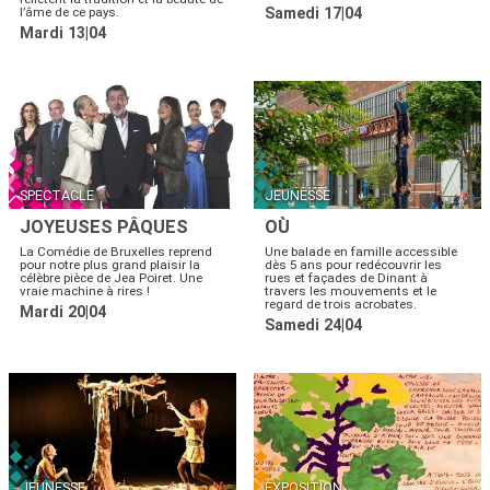
l’âme de ce pays.
Samedi 17|04
Mardi 13|04
SPECTACLE
JEUNESSE
JOYEUSES PÂQUES
OÙ
La Comédie de Bruxelles reprend
Une balade en famille accessible
pour notre plus grand plaisir la
dès 5 ans pour redécouvrir les
célèbre pièce de Jea Poiret. Une
rues et façades de Dinant à
vraie machine à rires !
travers les mouvements et le
regard de trois acrobates.
Mardi 20|04
Samedi 24|04
JEUNESSE
EXPOSITION