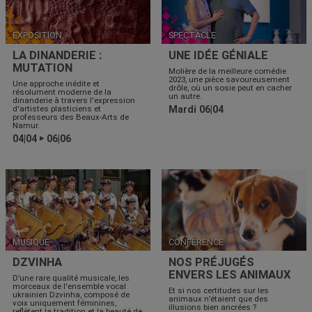
EXPOSITION
SPECTACLE
LA DINANDERIE :
UNE IDÉE GÉNIALE
MUTATION
Molière de la meilleure comédie
2023, une pièce savoureusement
Une approche inédite et
drôle, où un sosie peut en cacher
résolument moderne de la
un autre.
dinanderie à travers l'expression
d'artistes plasticiens et
Mardi 06|04
professeurs des Beaux-Arts de
Namur.
04|04
06|06
▶
MUSIQUE
CONFÉRENCE
DZVINHA
NOS PRÉJUGÉS
ENVERS LES ANIMAUX
D’une rare qualité musicale, les
morceaux de l'ensemble vocal
Et si nos certitudes sur les
ukrainien Dzvinha, composé de
animaux n’étaient que des
voix uniquement féminines,
illusions bien ancrées ?
reflètent la tradition et la beauté de