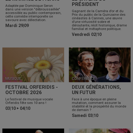
PRÉSIDENT
Adaptée par Dominique Seron
dans une version "débroussaillée"
Gagnant de la Caméra d’or et du
accessible au public contemporain,
Prix du public de la Quinzaine des
cette comédie intemporelle se
cinéastes à Cannes, une œuvre
savoure avec délectation.
d’une virtuosité sobre et
Mardi 29|09
déroutante, récit historique, drame
familial et métaphore politique.
Vendredi 02|10
MUSIQUE
CONFÉRENCE
FESTIVAL ORFERIDIS -
DEUX GÉNÉRATIONS,
OCTOBRE 2026
UN FUTUR
Le festival de musique vocale
Face à une époque en pleine
Orferidis fête ses 10 ans !
mutation, comment assurer la
stabilité et la prospérité du monde
03|10
04|10
▶
de demain ?
Samedi 03|10