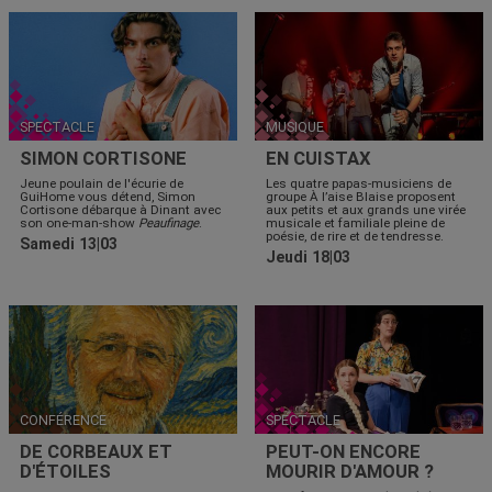
SPECTACLE
MUSIQUE
SIMON CORTISONE
EN CUISTAX
Jeune poulain de l'écurie de
Les quatre papas-musiciens de
GuiHome vous détend, Simon
groupe À l’aise Blaise proposent
Cortisone débarque à Dinant avec
aux petits et aux grands une virée
son one-man-show
Peaufinage
.
musicale et familiale pleine de
poésie, de rire et de tendresse.
Samedi 13|03
Jeudi 18|03
CONFÉRENCE
SPECTACLE
DE CORBEAUX ET
PEUT-ON ENCORE
D'ÉTOILES
MOURIR D'AMOUR ?