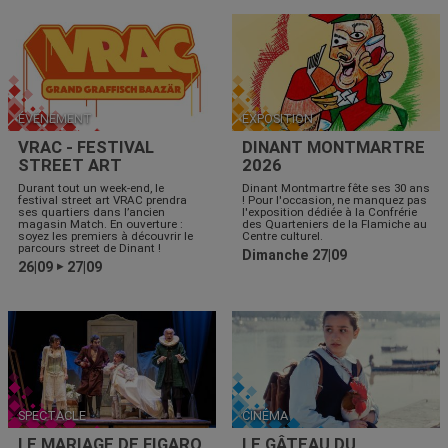
ÉVÉNEMENT
EXPOSITION
VRAC - FESTIVAL
DINANT MONTMARTRE
STREET ART
2026
Durant tout un week-end, le
Dinant Montmartre fête ses 30 ans
festival street art VRAC prendra
! Pour l'occasion, ne manquez pas
ses quartiers dans l’ancien
l'exposition dédiée à la Confrérie
magasin Match. En ouverture :
des Quarteniers de la Flamiche au
soyez les premiers à découvrir le
Centre culturel.
parcours street de Dinant !
Dimanche 27|09
26|09
27|09
▶
SPECTACLE
CINÉMA
LE MARIAGE DE FIGARO
LE GÂTEAU DU