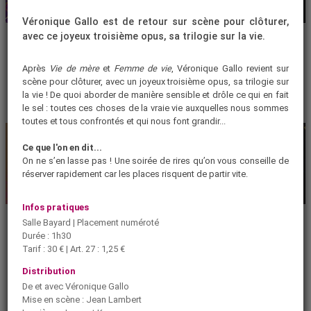
ATELIER
MUSIQUE
Véronique Gallo est de retour sur scène pour clôturer,
INCROYABLE TALENT
SOIRÉE MAROCAINE
avec ce joyeux troisième opus, sa trilogie sur la vie.
2026
AVEC NASHWA
Cet été, le stage Incroyable Talent
Rendez-vous au kiosque pour une
Après
Vie de mère
et
Femme de vie
, Véronique Gallo revient sur
offre une plongée dans l'univers
soirée 100 % marocaine avec un
du jazz pour les 6-12 ans.
concert de Nashwa !
scène pour clôturer, avec un joyeux troisième opus, sa trilogie sur
17|08
21|08
Samedi 22|08
▶
la vie ! De quoi aborder de manière sensible et drôle ce qui en fait
le sel : toutes ces choses de la vraie vie auxquelles nous sommes
toutes et tous confrontés et qui nous font grandir...
Ce que l'on en dit...
On ne s’en lasse pas ! Une soirée de rires qu’on vous conseille de
réserver rapidement car les places risquent de partir vite.
MUSIQUE
CINÉMA
Infos pratiques
FESTIVAL ORFERIDIS -
CINÉ PLEIN AIR
Salle Bayard | Placement numéroté
AOÛT 2026
SPÉCIAL DISCO
Durée : 1h30
Le festival de musique vocale
Pour finir l'été de manière festive,
Tarif : 30 € | Art. 27 : 1,25 €
Orferidis fête ses 10 ans !
laissez-vous porter par la fièvre du
disco avec une initiation à la
27|08
30|08
▶
danse suivie de la projection en
Distribution
plein air du film
Saturday Night
Fever
.
De et avec Véronique Gallo
Vendredi 28|08
Mise en scène : Jean Lambert