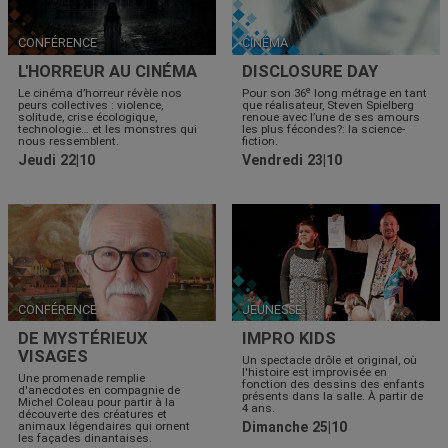
CONFÉRENCE
CINÉMA
L'HORREUR AU CINÉMA
DISCLOSURE DAY
e
Le cinéma d’horreur révèle nos
Pour son 36
long métrage en tant
peurs collectives : violence,
que réalisateur, Steven Spielberg
solitude, crise écologique,
renoue avec l’une de ses amours
technologie… et les monstres qui
les plus fécondes?: la science-
nous ressemblent.
fiction.
Jeudi 22|10
Vendredi 23|10
CONFÉRENCE
JEUNESSE
DE MYSTÉRIEUX
IMPRO KIDS
VISAGES
Un spectacle drôle et original, où
l'histoire est improvisée en
Une promenade remplie
fonction des dessins des enfants
d'anecdotes en compagnie de
présents dans la salle. À partir de
Michel Coleau pour partir à la
4 ans.
découverte des créatures et
animaux légendaires qui ornent
Dimanche 25|10
les façades dinantaises.