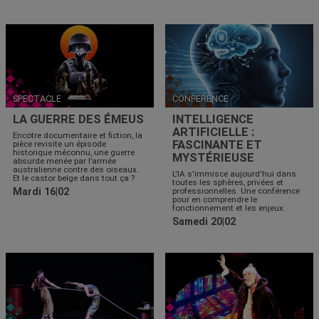
SPECTACLE
CONFÉRENCE
LA GUERRE DES ÉMEUS
INTELLIGENCE
ARTIFICIELLE :
Encotre documentaire et fiction, la
FASCINANTE ET
pièce revisite un épisode
historique méconnu, une guerre
MYSTÉRIEUSE
absurde menée par l’armée
australienne contre des oiseaux.
L'IA s'immisce aujourd'hui dans
Et le castor belge dans tout ça ?
toutes les sphères, privées et
Mardi 16|02
professionnelles. Une conférence
pour en comprendre le
fonctionnement et les enjeux.
Samedi 20|02