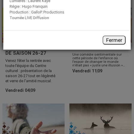
Lumières : Laurent Kaye
Régie : Hugo Franquin
Production : GalloP. Productions
Tournée LIVE Diffusion
ÉVÉNEMENT
CINÉMA
Fermer
SOIRÉE D'OUVERTURE
JUSTE UNE ILLUSION
DE SAISON 26-27
Une comédie sentimentale sur
cette période de l’enfance où
Venez fêter la rentrée avec
l’espoir de changer le monde
n’était pas « juste une illusion »…
toute l’équipe du Centre
culturel : présentation de la
Vendredi 11|09
saison 26-27 tout en légèreté
et verre de l'amitié musical.
Vendredi 04|09