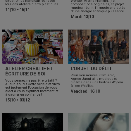
situation de handicap réalisées
Wonder, Aretha Franklin...) et
lors des ateliers d'arts plastiques.
compositions originales, ce projet
musical réunit 11 musiciens dotés
11|10
15|11
▶
d'une énergie scénique puissante.
Mardi 13|10
ATELIER
CINÉMA
ATELIER CRÉATIF ET
L'OBJET DU DÉLIT
ÉCRITURE DE SOI
Pour son nouveau film solo,
Agnès Jaoui allie musique et
Vous pensez ne pas être créatif ?
cinéma dans une histoire d’opéra
Aucun souci ! Cette série d'ateliers
à l’ère #MeToo.
est justement l’occasion de vous
aider à vous exprimer librement et
Vendredi 16|10
à gagner en confiance !
15|10
03|12
▶