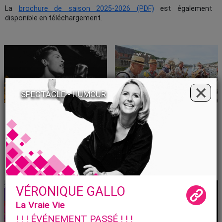
La
brochure de saison 2025-2026 (PDF)
est également
disponible en téléchargement.
×
SPECTACLE -
HUMOUR
EXPOSITION
MUSIQUE
LA PLACE DE LA FEMME
LES DIMANCHES DE
DANS LE JAZZ
MONSIEUR SAX 2026
Une exposition qui célèbre les
Cet été, des concerts gratuits
figures féminines du jazz, à
chaque dimanche des vacances
travers près de 200 pochettes de
scolaires : le rendez-vous estival
disques.
incontournable à Dinant !
20|06
27|09
11|07
23|08
▶
▶
VÉRONIQUE GALLO
La Vraie Vie
! ! ! ÉVÉNEMENT PASSÉ ! ! !