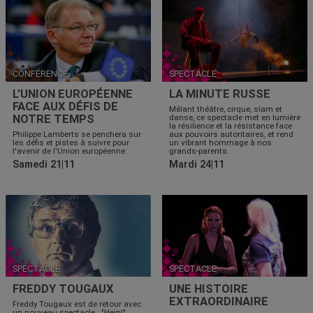
CONFÉRENCE
SPECTACLE
L’UNION EUROPÉENNE
LA MINUTE RUSSE
FACE AUX DÉFIS DE
Mêlant théâtre, cirque, slam et
NOTRE TEMPS
danse, ce spectacle met en lumière
la résilience et la résistance face
Philippe Lamberts se penchera sur
aux pouvoirs autoritaires, et rend
les défis et pistes à suivre pour
un vibrant hommage à nos
l'avenir de l'Union européenne.
grands-parents.
Samedi 21|11
Mardi 24|11
SPECTACLE
SPECTACLE
FREDDY TOUGAUX
UNE HISTOIRE
EXTRAORDINAIRE
Freddy Tougaux est de retour avec
un nouveau spectacle : "Hein!".