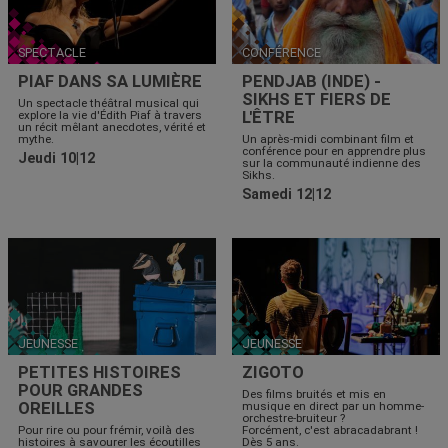
SPECTACLE
CONFÉRENCE
PIAF DANS SA LUMIÈRE
PENDJAB (INDE) -
SIKHS ET FIERS DE
Un spectacle théâtral musical qui
L'ÊTRE
explore la vie d'Édith Piaf à travers
un récit mêlant anecdotes, vérité et
mythe.
Un après-midi combinant film et
conférence pour en apprendre plus
Jeudi 10|12
sur la communauté indienne des
Sikhs.
Samedi 12|12
JEUNESSE
JEUNESSE
PETITES HISTOIRES
ZIGOTO
POUR GRANDES
Des films bruités et mis en
OREILLES
musique en direct par un homme-
orchestre-bruiteur ?
Pour rire ou pour frémir, voilà des
Forcément, c'est abracadabrant !
histoires à savourer les écoutilles
Dès 5 ans.