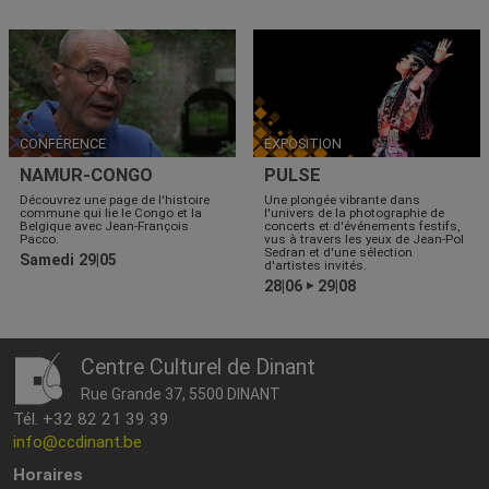
CONFÉRENCE
EXPOSITION
NAMUR-CONGO
PULSE
Découvrez une page de l'histoire
Une plongée vibrante dans
commune qui lie le Congo et la
l'univers de la photographie de
Belgique avec Jean-François
concerts et d'événements festifs,
Pacco.
vus à travers les yeux de Jean-Pol
Sedran et d'une sélection
Samedi 29|05
d'artistes invités.
28|06
29|08
▶
Centre Culturel de Dinant
Rue Grande 37, 5500 DINANT
Tél. +32 82 21 39 39
info@ccdinant.be
Horaires