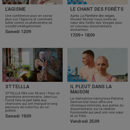
CONFÉRENCE
CINÉMA
L'AGISME
LE CHANT DES FORÊTS
Une conférence pour en savoir
Après
La Panthère des neiges
,
plus sur l'âgisme et comment
Vincent Munier nous invite au
lutter contre ce phénomène de
cœur des forêts des Vosges pour
société intelligemment.
un nouveau documentaire
enchanteur.
Samedi 12|09
17|09
18|09
▶
MUSIQUE
CINÉMA
STTELLLA
IL PLEUT DANS LA
MAISON
STTELLLA fête ses 50 ans ! Pour ce
grandiose anniversaire, Jean-Luc
La réalisatrice namuroise Paloma
Fonck fera la part belle aux
Sermon-Daï nous offre une
chansons qui ont marqué le long
chronique intimiste, aux portes du
parcours de notre fou du roi
documentaire, sur la relation
préféré.
fusionnelle qui peut unir une sœur
Samedi 19|09
et un frère.
Vendredi 25|09