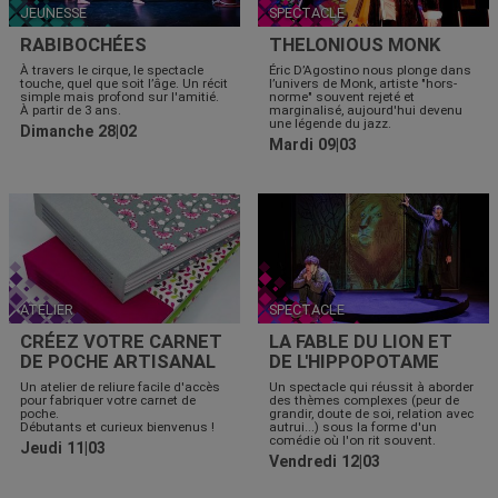
JEUNESSE
SPECTACLE
RABIBOCHÉES
THELONIOUS MONK
À travers le cirque, le spectacle
Éric D’Agostino nous plonge dans
touche, quel que soit l’âge. Un récit
l’univers de Monk, artiste "hors-
simple mais profond sur l'amitié.
norme" souvent rejeté et
À partir de 3 ans.
marginalisé, aujourd'hui devenu
une légende du jazz.
Dimanche 28|02
Mardi 09|03
ATELIER
SPECTACLE
CRÉEZ VOTRE CARNET
LA FABLE DU LION ET
DE POCHE ARTISANAL
DE L'HIPPOPOTAME
Un atelier de reliure facile d'accès
Un spectacle qui réussit à aborder
pour fabriquer votre carnet de
des thèmes complexes (peur de
poche.
grandir, doute de soi, relation avec
Débutants et curieux bienvenus !
autrui...) sous la forme d'un
comédie où l'on rit souvent.
Jeudi 11|03
Vendredi 12|03