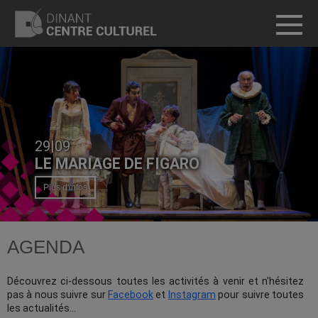
T
29|09
LE MARIAGE DE FIGARO
Plus d'infos
AGENDA
Découvrez ci-dessous toutes les activités à venir et n'hésitez
pas à nous suivre sur
Facebook
et
Instagram
pour suivre toutes
les actualités...