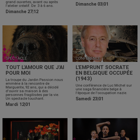
grand ouvertes, avant ou après
Dimanche 03|01
l'atelier créatif. De 3 à 6 ans.
Dimanche 27|12
SPECTACLE
CONFÉRENCE
TOUT L'AMOUR QUE J'AI
L'EMPRUNT SOCRATE
POUR MOI
EN BELGIQUE OCCUPÉE
(1943)
La troupe du Jardin Passion nous
emmène à la rencontre de
Une conférence de Luc Michel sur
Marguerite, 92 ans, qui a décidé
une saga financière belge à
d'ouvrir sa maison à des
l'époque de l'occupation nazie.
personnes fragilisées par la vie.
Un spectacle touchant.
Samedi 23|01
Mardi 12|01