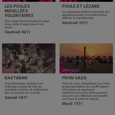
LES POULES
POULE ET LÉZARD
MOUILLÉES
Un spectacle drôle et touchant qui
VOLONTAIRES
aborde pourtant une thématique
difficile: le harcèlement.
Des super-héros trouillards pour
Vendredi 13|11
nous aider à apprivoiser nos
peurs.
Vendredi 06|11
MUSIQUE
SPECTACLE
RASTABAN
FROM GAZA
Avec Rastaban, goûtez à un
Tout en nous interpellant sur notre
mélange unique de folk, de
propre perception du conflit depuis
sonorités tribales et d'éléments
l'Occident, ce spectacle
des musiques du monde.
transforme le vécu de la guerre à
Gaza en une réflexion universelle
Samedi 14|11
sur l’exil, la perte et l’espoir.
Mardi 17|11