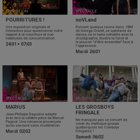
EXPOSITION
SPECTACLE
POURRITURES !
noVLand
Une exposition originale et
Puisant quelque racine dans
1984
interactive pour questionner notre
de George Orwell, ce spectacle de
rapport à la nourriture et nos
danse, où le texte cohabite avec la
habitudes de consommation.
chorégraphie, illustre la force et
le pouvoir "d'être ensemble" face à
24|01
07|03
▶
l'oppression.
Mardi 26|01
SPECTACLE
MUSIQUE
MARIUS
LES GROSBOYS
FRINGALE
Jean-Philippe Daguerre adapte
avec brio la célèbre pièce de Marcel
Ne manquez pas ce concert de
Pagnol. Une romance provençale
cover du mythique groupe
qu’on savoure sans modération.
québecquois les Cowboys
Mardi 02|02
Fringants !
Samedi 06|02