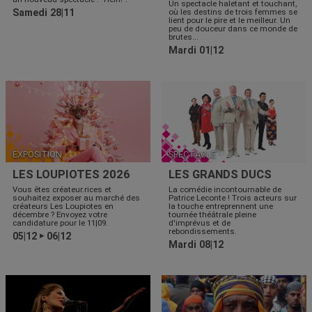
Un spectacle haletant et touchant,
Samedi 28|11
où les destins de trois femmes se
lient pour le pire et le meilleur. Un
peu de douceur dans ce monde de
brutes...
Mardi 01|12
EXPOSITION
SPECTACLE
LES LOUPIOTES 2026
LES GRANDS DUCS
Vous êtes créateur.rices et
La comédie incontournable de
souhaitez exposer au marché des
Patrice Leconte ! Trois acteurs sur
créateurs Les Loupiotes en
la touche entreprennent une
décembre ? Envoyez votre
tournée théâtrale pleine
candidature pour le 11|09.
d'imprévus et de
rebondissements.
05|12
06|12
▶
Mardi 08|12