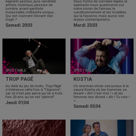
Apprenti pasteur, puis candidat
Sous forme de comédie légère, le
artiste, mystique, passeur de
spectacle nous questionne sur
lumière, avant-gardiste
notre vision de l’amour, le
inclassable, météorite unique...
conditionnement et les modèles
Qui est vraiment Vincent Van
qui la façonne, mais aussi ses
Gogh ?
enjeux contemporains.
Samedi 20|03
Mardi 23|03
SPECTACLE
SPECTACLE
TROP PAGÉ
KOSTIA
Au delà du jeu de mots,
Trop Pagé
Un one-man-show savoureux à la
s'intéresse cette fois à "l'âgisme",
sauce Kostia où les hommes se
car ce n'est pas parce qu'on a trois
disent « Ah! C’est moi ! » et les
fois 20 ans qu'on est "périmé".
femmes leur disent « Ah ! Tu vois !
»...
Jeudi 01|04
Samedi 03|04