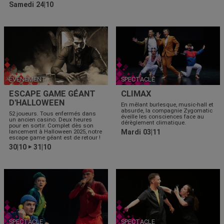
Samedi 24|10
ÉVÉNEMENT
SPECTACLE
ESCAPE GAME GÉANT
CLIMAX
D'HALLOWEEN
En mêlant burlesque, music-hall et
absurde, la compagnie Zygomatic
52 joueurs. Tous enfermés dans
éveille les consciences face au
un ancien casino. Deux heures
dérèglement climatique.
pour en sortir. Complet dès son
lancement à Halloween 2025, notre
Mardi 03|11
escape game géant est de retour !
30|10
31|10
▶
SPECTACLE
SPECTACLE