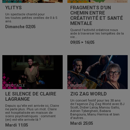
YLITYS
FRAGMENTS D'UN
CHEMIN ENTRE
Un spectacle chanté pour
CRÉATIVITÉ ET SANTÉ
les toutes petites oreilles de 0 à 5
ans.
MENTALE
Dimanche 02|05
Quand l'activité créatrice nous
aide à traverser les tempêtes de la
vie...
09|05
16|05
▶
SPECTACLE
MUSIQUE
LE SILENCE DE CLAIRE
ZIG ZAG WORLD
LAGRANGE
Un concert festif pour les 30 ans
de l'agence Zig Zag World avec BJ
Depuis qu'elle est arrivée ici, Claire
Scott, Didier Laloy, Manou Gallo,
ne parle plus. Plus un mot. Claire
Adrien Tyberghein, Babara
est hospitalisée en maison de
Bangoura, Manu Hermia et bien
soins psychiatriques : comment
d'autres...
(en) est-elle arrivée là ?
Mardi 25|05
Mardi 11|05