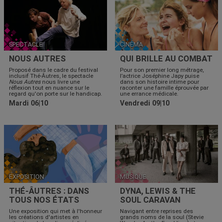
SPECTACLE
CINÉMA
NOUS AUTRES
QUI BRILLE AU COMBAT
Proposé dans le cadre du festival
Pour son premier long métrage,
inclusif Thé-Âutres, le spectacle
l’actrice Joséphine Japy puise
Nous Autres
nous livre une
dans son histoire intime pour
réflexion tout en nuance sur le
raconter une famille éprouvée par
regard qu'on porte sur le handicap.
une errance médicale.
Mardi 06|10
Vendredi 09|10
EXPOSITION
MUSIQUE
THÉ-ÂUTRES : DANS
DYNA, LEWIS & THE
TOUS NOS ÉTATS
SOUL CARAVAN
Une exposition qui met à l'honneur
Navigant entre reprises des
les créations d'artistes en
grands noms de la soul (Stevie