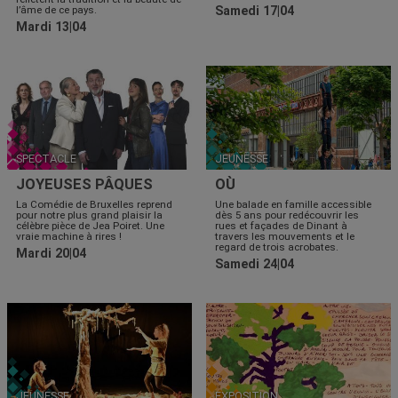
l’âme de ce pays.
Samedi 17|04
Mardi 13|04
SPECTACLE
JEUNESSE
JOYEUSES PÂQUES
OÙ
La Comédie de Bruxelles reprend
Une balade en famille accessible
pour notre plus grand plaisir la
dès 5 ans pour redécouvrir les
célèbre pièce de Jea Poiret. Une
rues et façades de Dinant à
vraie machine à rires !
travers les mouvements et le
regard de trois acrobates.
Mardi 20|04
Samedi 24|04
JEUNESSE
EXPOSITION